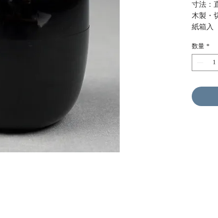
寸法：直
木製・
紙箱入
数量
*