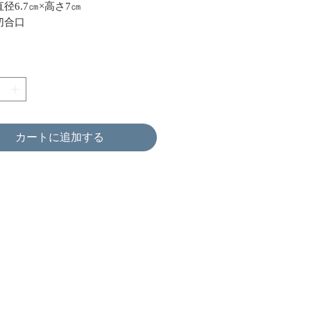
径6.7㎝×高さ7㎝
切合口
カートに追加する
求人募集中