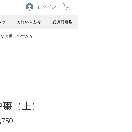
ログイン
さつ
お問い合わせ
御道具買取
中棗（上）
価
,750
格