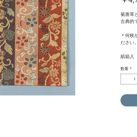
菊唐草
古典的
＊何枚
ださい
紙箱入
数量
*