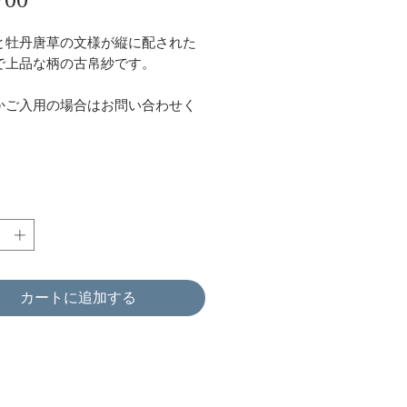
格
と牡丹唐草の文様が縦に配された
で上品な柄の古帛紗です。
かご入用の場合はお問い合わせく
。
カートに追加する