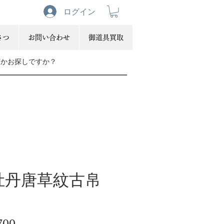
ログイン
さつ
お問い合わせ
御道具買取
牡丹唐草紋古帛
価
700