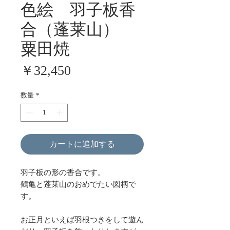
色絵 羽子板香
合（蓬莱山）
粟田焼
価
￥32,450
格
数量
*
カートに追加する
羽子板の形の香合です。
鶴亀と蓬莱山のおめでたい図柄で
す。
お正月といえば羽根つきをして遊ん