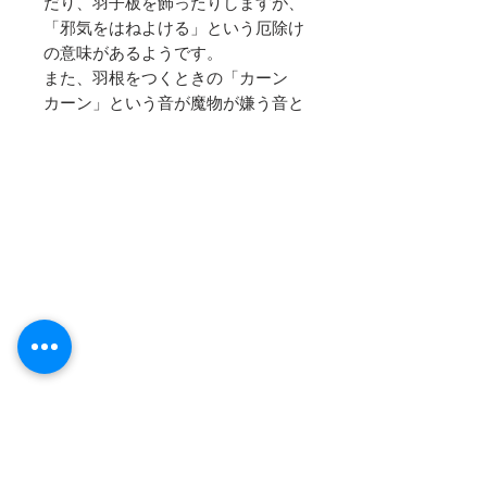
だり、羽子板を飾ったりしますが、
「邪気をはねよける」という厄除け
の意味があるようです。
また、羽根をつくときの「カーン
カーン」という音が魔物が嫌う音と
考えられたようです。
寸法：縦10㎝×横4.5㎝×高さ2.0㎝
木箱入