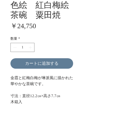
色絵 紅白梅絵
茶碗 粟田焼
価
￥24,750
格
数量
*
カートに追加する
金霞と紅梅白梅が琳派風に描かれた
華やかな茶碗です。
寸法：直径12.2㎝×高さ7.7㎝
木箱入