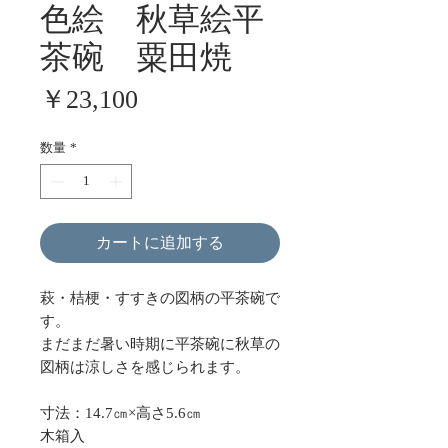
色絵 秋草絵平
茶碗 粟田焼
価
￥23,100
格
数量
*
カートに追加する
萩・桔梗・すすきの図柄の平茶碗で
す。
まだまだ暑い時期に平茶碗に秋草の
図柄は涼しさを感じられます。
寸法：14.7㎝×高さ5.6㎝
木箱入