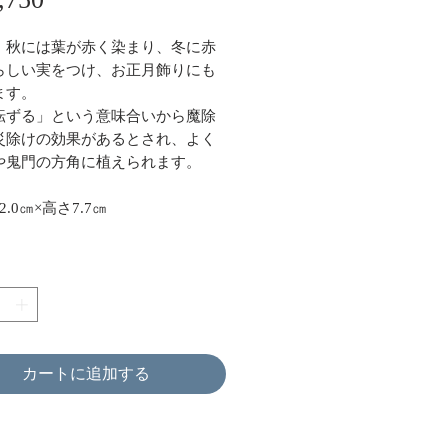
格
、秋には葉が赤く染まり、冬に赤
らしい実をつけ、お正月飾りにも
ます。
転ずる」という意味合いから魔除
災除けの効果があるとされ、よく
や鬼門の方角に植えられます。
.0㎝×高さ7.7㎝
カートに追加する