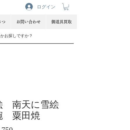
ログイン
さつ
お問い合わせ
御道具買取
絵 南天に雪絵
碗 粟田焼
価
,750