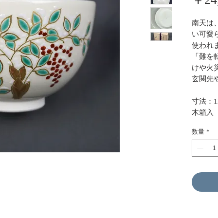
南天は
い可愛
使われ
「難を
けや火
玄関先
寸法：12
木箱入
数量
*