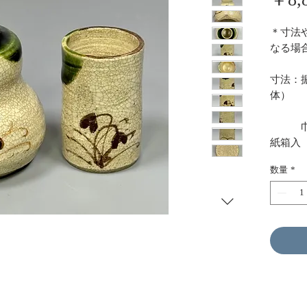
＊寸法
なる場
寸法：振
体
6.
巾筒 
紙箱入
数量
*