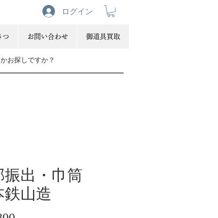
ログイン
さつ
お問い合わせ
御道具買取
部振出・巾筒
本鉄山造
価
800