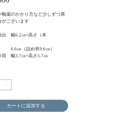
格
や釉薬のかかり方など少しずつ異
合がございます
出 幅6.2㎝×高さ（本
）
6㎝（詰め有9.6㎝）
幅3.7㎝×高さ5.7㎝
カートに追加する