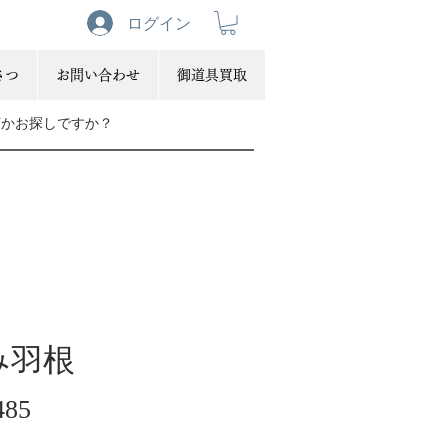
ログイン
さつ
お問い合わせ
御道具買取
み羽根
価
485
格