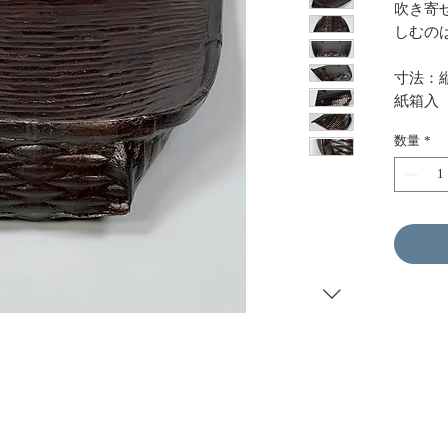
吹き寄
しむの
寸法：縦2
紙箱入
数量
*