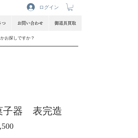
ログイン
さつ
お問い合わせ
御道具買取
菓子器 表完造
価
,500
格