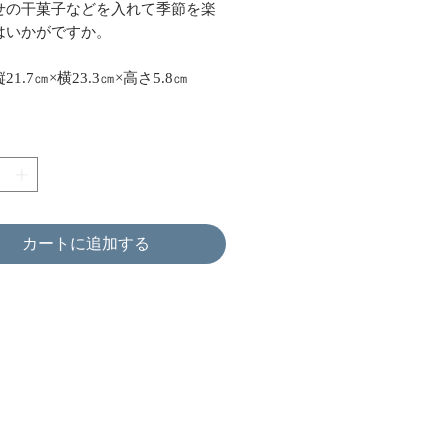
せの干菓子などを入れて季節を楽
はいかがですか。
1.7㎝×横23.3㎝×高さ5.8㎝
カートに追加する
求人募集中