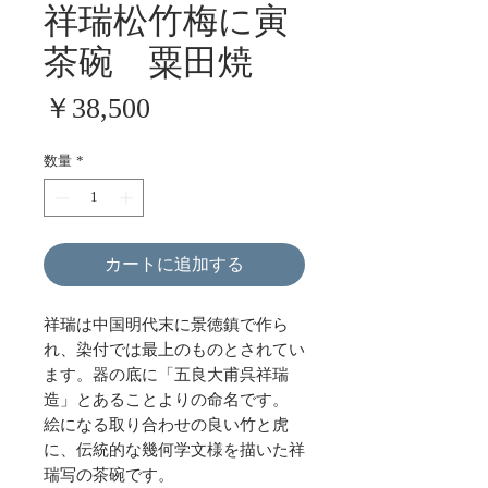
祥瑞松竹梅に寅
茶碗 粟田焼
価
￥38,500
格
数量
*
カートに追加する
祥瑞は中国明代末に景徳鎮で作ら
れ、染付では最上のものとされてい
ます。器の底に「五良大甫呉祥瑞
造」とあることよりの命名です。
絵になる取り合わせの良い竹と虎
に、伝統的な幾何学文様を描いた祥
瑞写の茶碗です。