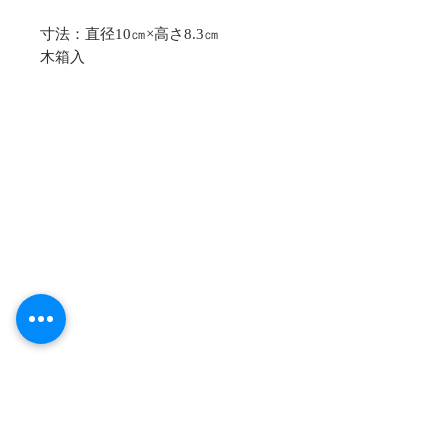
寸法：直径10㎝×高さ8.3㎝
木箱入