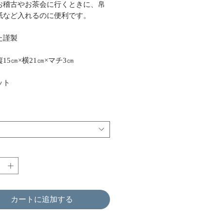
お稽古やお茶会に行くときに、帛
紙など入れるのに便利です。
た謹製
15㎝×横21㎝×マチ3㎝
ット
カートに追加する