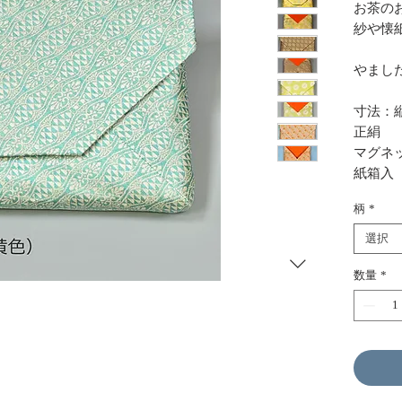
お茶の
紗や懐
やまし
寸法：縦
正絹
マグネ
紙箱入
柄
*
選択
数量
*