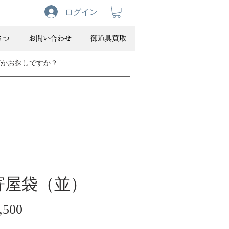
ログイン
さつ
お問い合わせ
御道具買取
寄屋袋（並）
価
,500
格