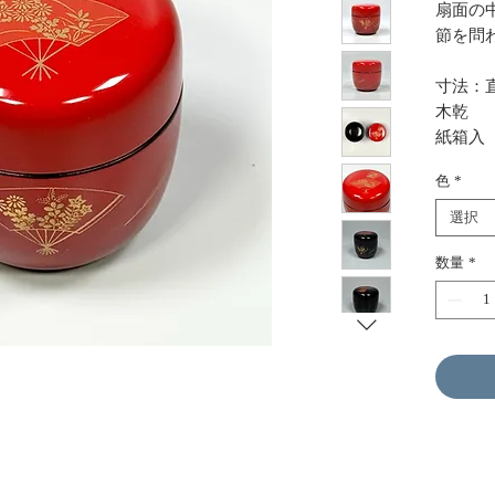
扇面の
節を問
寸法：直
木乾
紙箱入
色
*
選択
数量
*