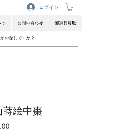
ログイン
さつ
お問い合わせ
御道具買取
面蒔絵中棗
価
100
格