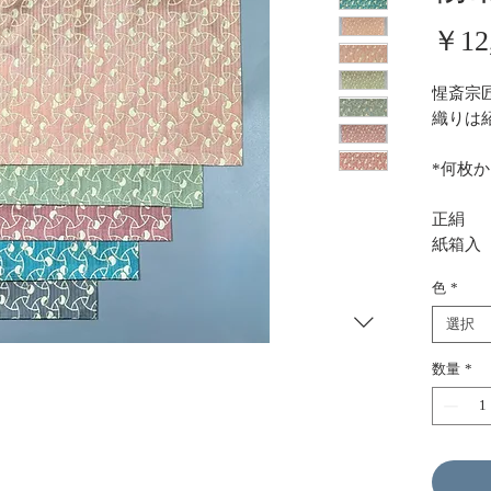
￥12
惺斎宗
織りは
*何枚
正絹
紙箱入
色
*
選択
数量
*