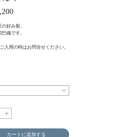
価
,200
格
匠の好み裂。
紹巴織です。
かご入用の時はお問合せください。
カートに追加する