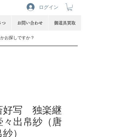
ログイン
さつ
お問い合わせ
御道具買取
斎好写 独楽継
壷々出帛紗（唐
帛紗）