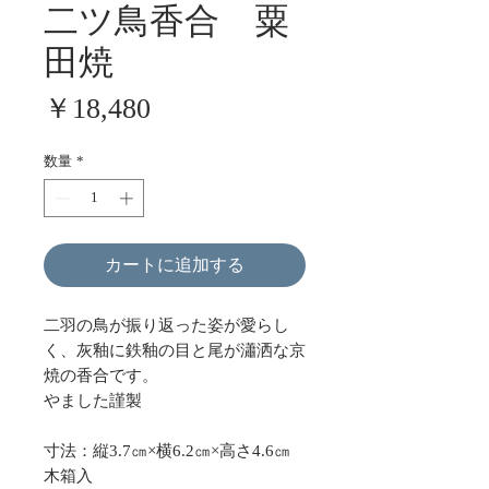
二ツ鳥香合 粟
田焼
価
￥18,480
格
数量
*
カートに追加する
二羽の鳥が振り返った姿が愛らし
く、灰釉に鉄釉の目と尾が瀟洒な京
焼の香合です。
やました謹製
寸法：縦3.7㎝×横6.2㎝×高さ4.6㎝
木箱入