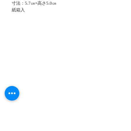
寸法：5.7㎝×高さ5.0㎝
紙箱入