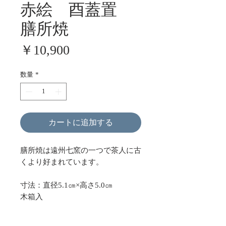
赤絵 酉蓋置
膳所焼
価
￥10,900
格
数量
*
カートに追加する
膳所焼は遠州七窯の一つで茶人に古
くより好まれています。
寸法：直径5.1㎝×高さ5.0㎝
木箱入