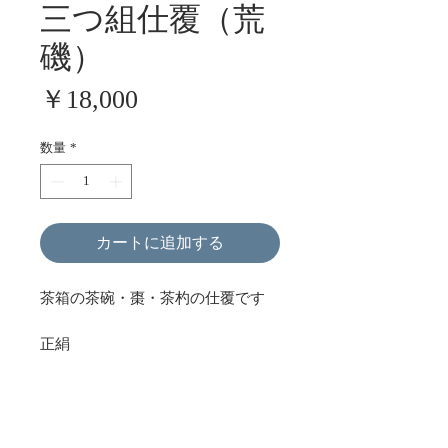
三つ組仕覆（荒
磯）
価
￥18,000
格
数量
*
カートに追加する
茶箱の茶碗・棗・茶杓の仕覆です
正絹