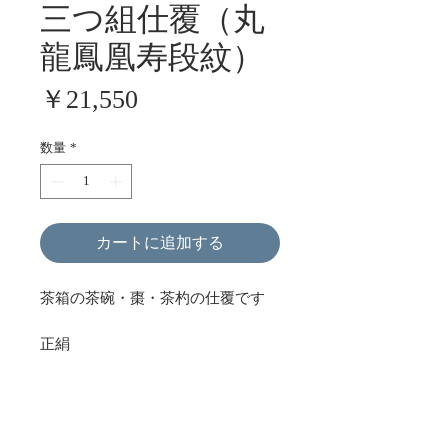
三つ組仕覆（丸
龍鳳凰寿段紋）
価
￥21,550
格
数量
*
カートに追加する
茶箱の茶碗・棗・茶杓の仕覆です
正絹