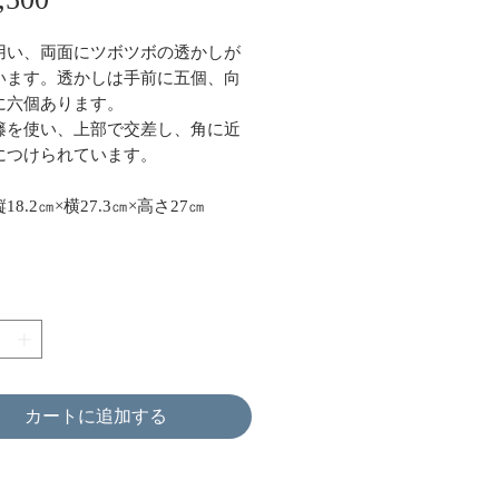
格
用い、両面にツボツボの透かしが
います。透かしは手前に五個、向
に六個あります。
籐を使い、上部で交差し、角に近
につけられています。
18.2㎝×横27.3㎝×高さ27㎝
カートに追加する