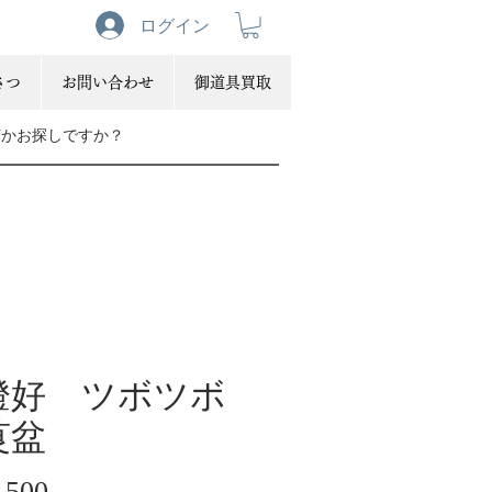
ログイン
さつ
お問い合わせ
御道具買取
燈好 ツボツボ
莨盆
価
,500