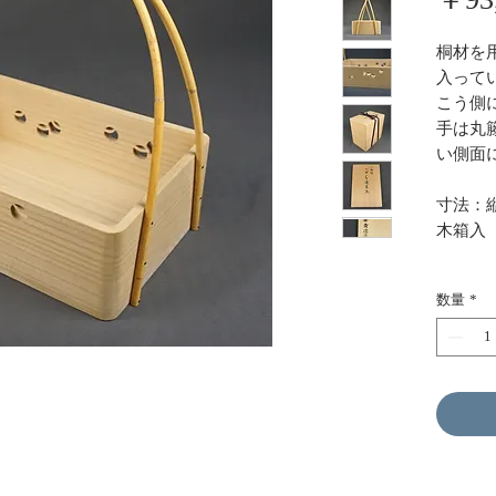
桐材を
入って
こう側
手は丸
い側面
寸法：縦
木箱入
数量
*