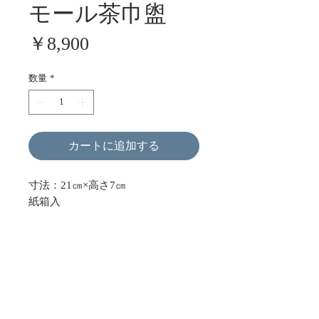
モール茶巾盥
価
￥8,900
格
数量
*
カートに追加する
寸法：21㎝×高さ7㎝
紙箱入