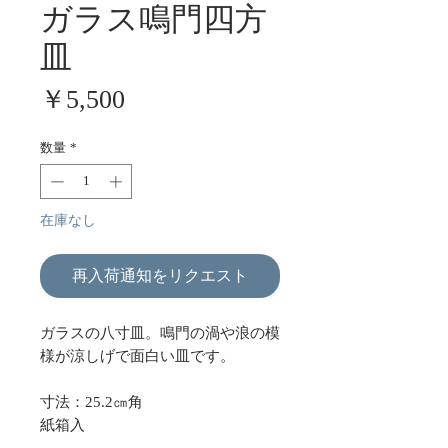
ガラス鳴門四方
皿
価
￥5,500
格
数量
*
在庫なし
再入荷通知をリクエスト
ガラスの八寸皿。鳴門の渦や浪の模
様が涼しげで面白い皿です。
寸法：25.2㎝角
紙箱入