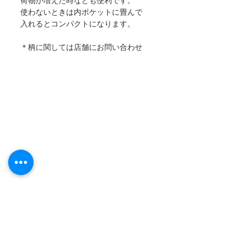
荷物が増えた時なども便利です。
使わないときは内ポケットに畳んで
入れるとコンパクトになります。
＊柄に関しては店舗にお問い合わせ
ください。
寸法：縦33㎝×横24㎝×マチ14.5㎝
持ち手から底まで約56㎝
畳んだ寸法：縦16.5㎝×横20
㎝
（裂地により寸法が少し小さ
いものもございます）
交織