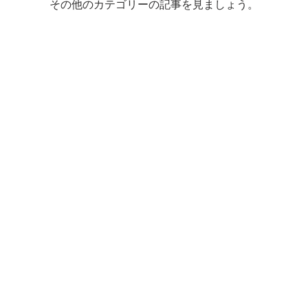
その他のカテゴリーの記事を見ましょう。
​株式会社清昌堂やました​
〒602-0061 京都市上京区小川通寺ノ内上ル
TEL：
075-431-1366
FAX：075-431-1370