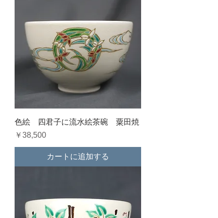
色絵 四君子に流水絵茶碗 粟田焼
価格
￥38,500
カートに追加する