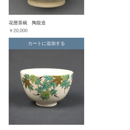
花暦茶碗 陶龍造
価格
￥20,000
カートに追加する