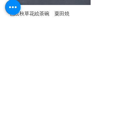
色絵秋草花絵茶碗 粟田焼
価格
￥24,750
カートに追加する
色絵 秋草絵茶碗 粟田焼