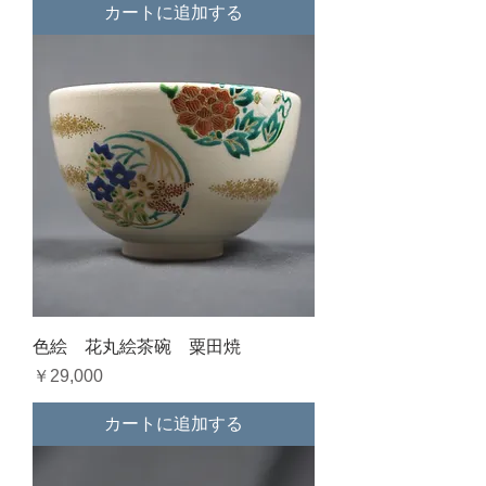
カートに追加する
色絵 花丸絵茶碗 粟田焼
価格
￥29,000
カートに追加する