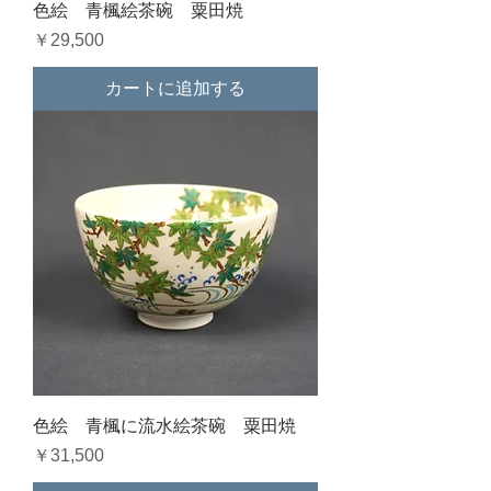
色絵 青楓絵茶碗 粟田焼
価格
￥29,500
カートに追加する
色絵 青楓に流水絵茶碗 粟田焼
価格
￥31,500